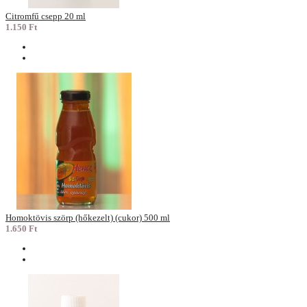
Citromfű csepp 20 ml
1.150 Ft
Homoktövis szörp (hőkezelt) (cukor) 500 ml
1.650 Ft