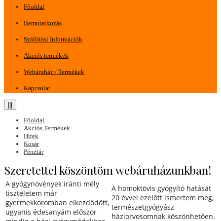
Főoldal
Bemutatkozás
Szállítási Információk
Akciós termékek
Webáruház / Termékek
Kapcsolat
|||
Főoldal
Akciós Termékek
Hírek
Kosár
Pénztár
Szeretettel köszöntöm webáruházunkban!
A gyógynövények iránti mély
A homoktövis gyógyító hatását
tiszteletem már
20 évvel ezelőtt ismertem meg,
gyermekkoromban elkezdődött,
természetgyógyász
ugyanis édesanyám először
háziorvosomnak köszönhetően.