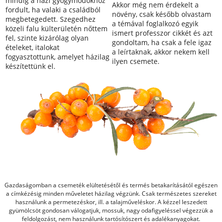
mindig a házi gyógymódokhoz
Akkor még nem érdekelt a
fordult, ha valaki a családból
növény, csak később olvastam
megbetegedett. Szegedhez
a témával foglalkozó egyik
közeli falu külterületén nőttem
ismert professzor cikkét és azt
fel, szinte kizárólag olyan
gondoltam, ha csak a fele igaz
ételeket, italokat
a leírtaknak, akkor nekem kell
fogyasztottunk, amelyet házilag
ilyen csemete.
készítettünk el.
Gazdaságomban a csemeték elültetésétől és termés betakarításától egészen
a címkézésig minden műveletet házilag végzünk. Csak természetes szereket
használunk a permetezéskor, ill. a talajműveléskor. A kézzel leszedett
gyümölcsöt gondosan válogatjuk, mossuk, nagy odafigyeléssel végezzük a
feldolgozást, nem használunk tartósítószert és adalékanyagokat.