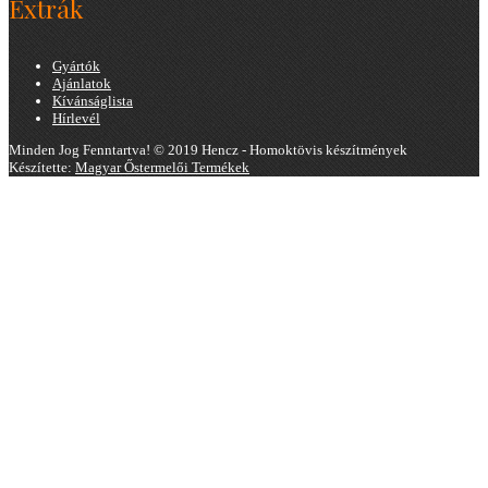
Extrák
Gyártók
Ajánlatok
Kívánságlista
Hírlevél
Minden Jog Fenntartva! © 2019 Hencz - Homoktövis készítmények
Készítette:
Magyar Őstermelői Termékek