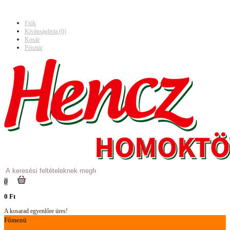
Fiók
Kívánságlista (0)
Kosár
Pénztár
0
0 Ft
A kosarad egyenlőre üres!
Főmenü