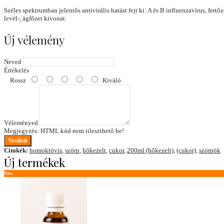
Széles spektrumban jelentős antivirális hatást fejt ki: A és B influenzavírus, fer
levél-, ágfőzet kivonat.
Új vélemény
Neved
Értékelés
Rossz
Kiváló
Véleményed
Megjegyzés:
HTML kód nem iileszthető be!
Tovább
Címkék:
homoktövis
,
szörp
,
hőkezelt
,
cukor
,
200ml (hőkezelt)
,
(cukor)
,
szörpök
Új termékek
New