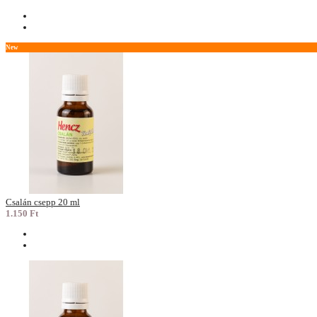
New
Csalán csepp 20 ml
1.150 Ft