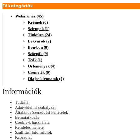
Fő kategóriák
Webáruház (45)
Krémek (0)
Szirupok (1)
Tinktúra (24)
Lekvárok (2)
Bon-bon (0)
Szörpök (9)
Teák (1)
Őrlemények (4)
Csemeték (0)
Olajos kivonatok (4)
Információk
Tudástár
Adatvédelmi szabályzat
Általános Szerződési Feltételek
Bemutatkozás
Cookie-k használata
Rendelés menete
Szállítási Információk
Kapcsolat