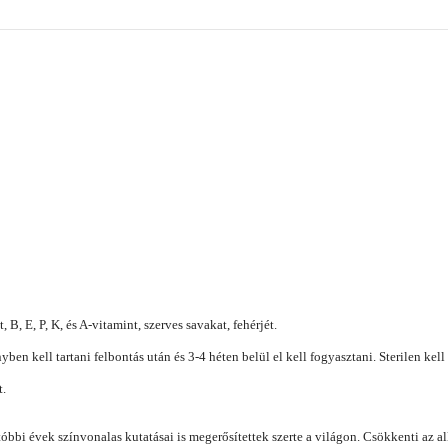
B, E, P, K, és A-vitamint, szerves savakat, fehérjét.
yben kell tartani felbontás után és 3-4 héten belül el kell fogyasztani. Sterilen kel
t.
tóbbi évek színvonalas kutatásai is megerősítettek szerte a világon. Csökkenti az al