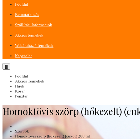
Főoldal
Bemutatkozás
Szállítási Információk
Akciós termékek
Webáruház / Termékek
Kapcsolat
|||
Főoldal
Akciós Termékek
Hírek
Kosár
Pénztár
Homoktövis szörp (hőkezelt) (cu
Szörpök
Homoktövis szörp (hőkezelt) (cukor) 200 ml