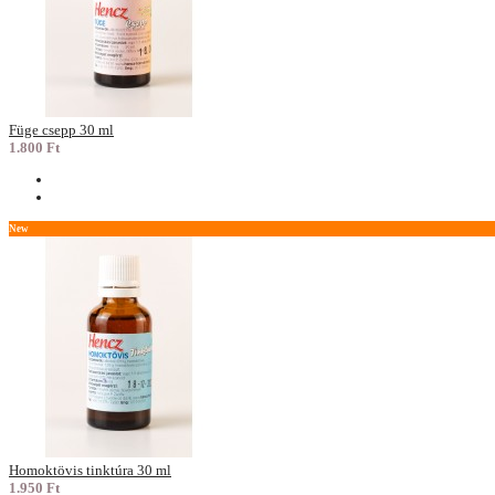
Füge csepp 30 ml
1.800 Ft
New
Homoktövis tinktúra 30 ml
1.950 Ft