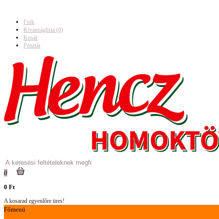
Fiók
Kívánságlista (0)
Kosár
Pénztár
0
0 Ft
A kosarad egyenlőre üres!
Főmenü