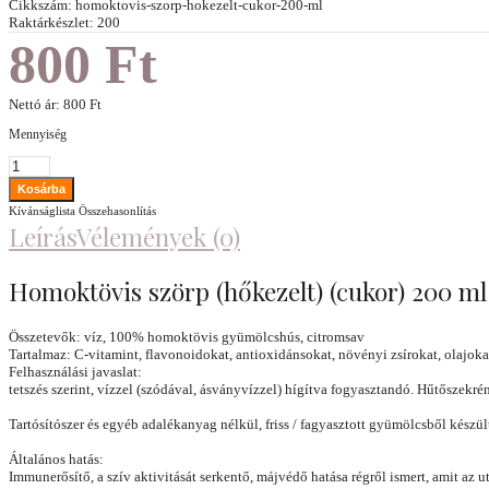
Cikkszám:
homoktovis-szorp-hokezelt-cukor-200-ml
Raktárkészlet:
200
800 Ft
Nettó ár:
800 Ft
Mennyiség
Kívánságlista
Összehasonlítás
Leírás
Vélemények (0)
Homoktövis szörp (hőkezelt) (cukor) 200 ml
Összetevők: víz, 100% homoktövis gyümölcshús, citromsav
Tartalmaz: C-vitamint, flavonoidokat, antioxidánsokat, növényi zsírokat, olajokat, 
Felhasználási javaslat:
tetszés szerint, vízzel (szódával, ásványvízzel) hígítva fogyasztandó. Hűtőszekrén
Tartósítószer és egyéb adalékanyag nélkül, friss / fagyasztott gyümölcsből készül
Általános hatás:
Immunerősítő, a szív aktivitását serkentő, májvédő hatása régről ismert, amit az u