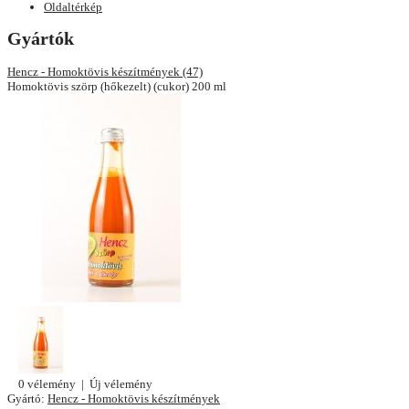
Oldaltérkép
Gyártók
Hencz - Homoktövis készítmények (47)
Homoktövis szörp (hőkezelt) (cukor) 200 ml
0 vélemény
|
Új vélemény
Gyártó:
Hencz - Homoktövis készítmények