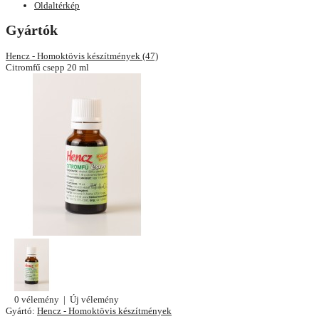
Oldaltérkép
Gyártók
Hencz - Homoktövis készítmények (47)
Citromfű csepp 20 ml
0 vélemény
|
Új vélemény
Gyártó:
Hencz - Homoktövis készítmények