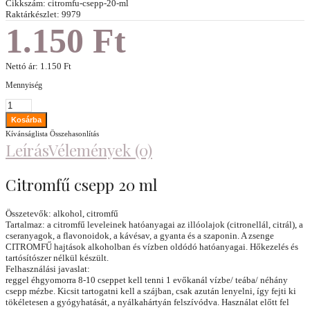
Cikkszám:
citromfu-csepp-20-ml
Raktárkészlet:
9979
1.150 Ft
Nettó ár:
1.150 Ft
Mennyiség
Kívánságlista
Összehasonlítás
Leírás
Vélemények (0)
Citromfű csepp 20 ml
Összetevők: alkohol, citromfű
Tartalmaz: a citromfű leveleinek hatóanyagai az illóolajok (citronellál, citrál), a
cseranyagok, a flavonoidok, a kávésav, a gyanta és a szaponin. A zsenge
CITROMFŰ hajtások alkoholban és vízben oldódó hatóanyagai. Hőkezelés és
tartósítószer nélkül készült.
Felhasználási javaslat:
reggel éhgyomorra 8-10 cseppet kell tenni 1 evőkanál vízbe/ teába/ néhány
csepp mézbe. Kicsit tartogatni kell a szájban, csak azután lenyelni, így fejti ki
tökéletesen a gyógyhatását, a nyálkahártyán felszívódva. Használat előtt fel