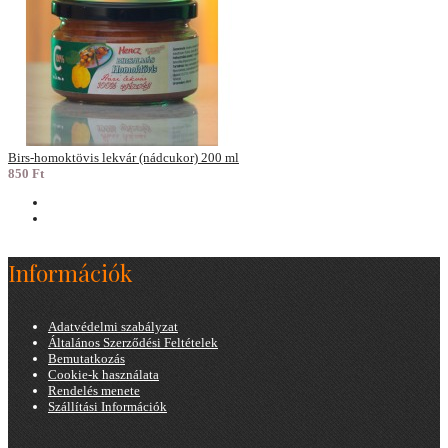
Birs-homoktövis lekvár (nádcukor) 200 ml
850 Ft
Információk
Adatvédelmi szabályzat
Általános Szerződési Feltételek
Bemutatkozás
Cookie-k használata
Rendelés menete
Szállítási Információk