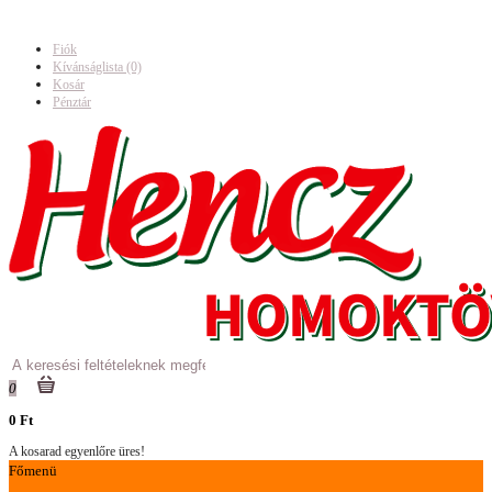
Fiók
Kívánságlista (0)
Kosár
Pénztár
0
0 Ft
A kosarad egyenlőre üres!
Főmenü