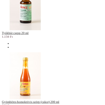
Tyúkhúr csepp 20 ml
1.150 Ft
Gyömbéres-homoktövis szörp (cukor) 200 ml