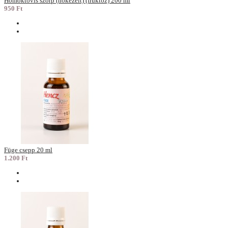
Homoktövis szörp (hőkezelt) (fruktóz) 200 ml
950 Ft
Füge csepp 20 ml
1.200 Ft