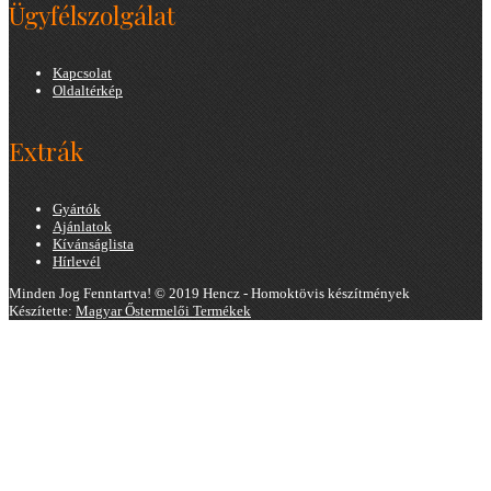
Ügyfélszolgálat
Kapcsolat
Oldaltérkép
Extrák
Gyártók
Ajánlatok
Kívánságlista
Hírlevél
Minden Jog Fenntartva! © 2019 Hencz - Homoktövis készítmények
Készítette:
Magyar Őstermelői Termékek