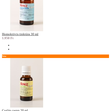
Homoktövis tinktúra 30 ml
1.950 Ft
New
Csalán csepp 20 ml