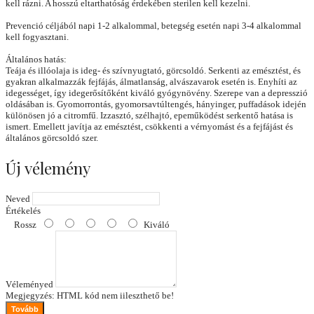
kell rázni. A hosszú eltarthatóság érdekében sterilen kell kezelni.
Prevenció céljából napi 1-2 alkalommal, betegség esetén napi 3-4 alkalommal
kell fogyasztani.
Általános hatás:
Teája és illóolaja is ideg- és szívnyugtató, görcsoldó. Serkenti az emésztést, és
gyakran alkalmazzák fejfájás, álmatlanság, alvászavarok esetén is. Enyhíti az
idegességet, így idegerősítőként kiváló gyógynövény. Szerepe van a depresszió
oldásában is. Gyomorrontás, gyomorsavtúltengés, hányinger, puffadások idején
különösen jó a citromfű. Izzasztó, szélhajtó, epeműködést serkentő hatása is
ismert. Emellett javítja az emésztést, csökkenti a vérnyomást és a fejfájást és
általános görcsoldó szer.
Új vélemény
Neved
Értékelés
Rossz
Kiváló
Véleményed
Megjegyzés:
HTML kód nem iileszthető be!
Tovább