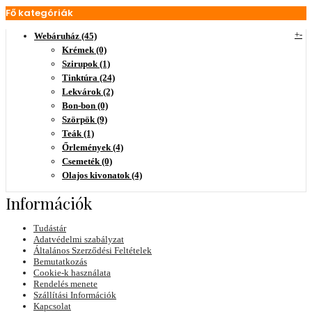
Fő kategóriák
+
-
Webáruház (45)
Krémek (0)
Szirupok (1)
Tinktúra (24)
Lekvárok (2)
Bon-bon (0)
Szörpök (9)
Teák (1)
Őrlemények (4)
Csemeték (0)
Olajos kivonatok (4)
Információk
Tudástár
Adatvédelmi szabályzat
Általános Szerződési Feltételek
Bemutatkozás
Cookie-k használata
Rendelés menete
Szállítási Információk
Kapcsolat