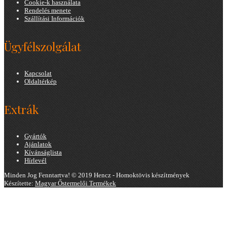
Cookie-k használata
Rendelés menete
Szállítási Információk
Ügyfélszolgálat
Kapcsolat
Oldaltérkép
Extrák
Gyártók
Ajánlatok
Kívánságlista
Hírlevél
Minden Jog Fenntartva! © 2019 Hencz - Homoktövis készítmények
Készítette:
Magyar Őstermelői Termékek