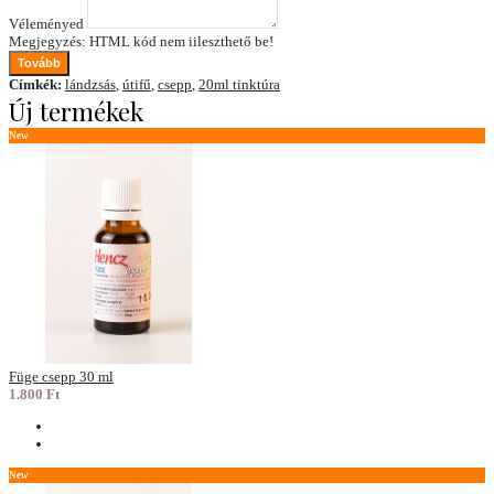
Véleményed
Megjegyzés:
HTML kód nem iileszthető be!
Tovább
Címkék:
lándzsás
,
útifű
,
csepp
,
20ml tinktúra
Új termékek
New
Füge csepp 30 ml
1.800 Ft
New