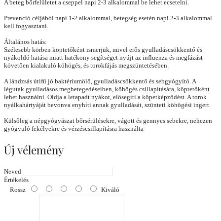
A beteg bőrfelületet a cseppel napi 2-3 alkalommal be lehet ecsetelni.
Prevenció céljából napi 1-2 alkalommal, betegség esetén napi 2-3 alkalommal
kell fogyasztani.
Általános hatás:
Szélesebb körben köptetőként ismerjük, mivel erős gyulladáscsökkentő és
nyákoldó hatása miatt hatékony segítséget nyújt az influenza és megfázást
követően kialakuló köhögés, és torokfájás megszüntetésében.
A lándzsás útifű jó baktériumölő, gyulladáscsökkentő és sebgyógyító. A
légutak gyulladásos megbetegedéseiben, köhögés csillapítására, köptetőként
lehet használni. Oldja a letapadt nyákot, elősegíti a köpetképződést. A torok
nyálkahártyáját bevonva enyhíti annak gyulladását, szünteti köhögési ingert.
Külsőleg a népgyógyászat bőrsérülésekre, vágott és gennyes sebekre, nehezen
gyógyuló fekélyekre és vérzéscsillapításra használta
Új vélemény
Neved
Értékelés
Rossz
Kiváló