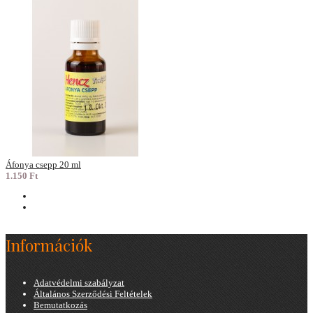
Áfonya csepp 20 ml
1.150 Ft
Információk
Adatvédelmi szabályzat
Általános Szerződési Feltételek
Bemutatkozás