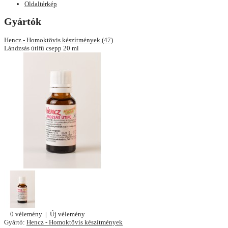
Oldaltérkép
Gyártók
Hencz - Homoktövis készítmények (47)
Lándzsás útifű csepp 20 ml
0 vélemény
|
Új vélemény
Gyártó:
Hencz - Homoktövis készítmények