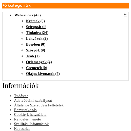
Fő kategóriák
+
-
Webáruház (45)
Krémek (0)
Szirupok (1)
Tinktúra (24)
Lekvárok (2)
Bon-bon (0)
Szörpök (9)
Teák (1)
Őrlemények (4)
Csemeték (0)
Olajos kivonatok (4)
Információk
Tudástár
Adatvédelmi szabályzat
Általános Szerződési Feltételek
Bemutatkozás
Cookie-k használata
Rendelés menete
Szállítási Információk
Kapcsolat