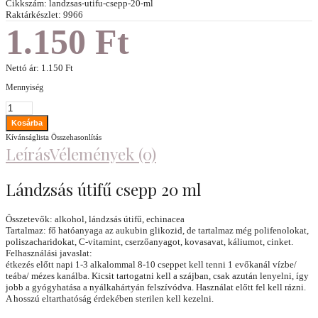
Cikkszám:
landzsas-utifu-csepp-20-ml
Raktárkészlet:
9966
1.150 Ft
Nettó ár:
1.150 Ft
Mennyiség
Kívánságlista
Összehasonlítás
Leírás
Vélemények (0)
Lándzsás útifű csepp 20 ml
Összetevők: alkohol, lándzsás útifű, echinacea
Tartalmaz: fő hatóanyaga az aukubin glikozid, de tartalmaz még polifenolokat,
poliszacharidokat, C-vitamint, cserzőanyagot, kovasavat, káliumot, cinket.
Felhasználási javaslat:
étkezés előtt napi 1-3 alkalommal 8-10 cseppet kell tenni 1 evőkanál vízbe/
teába/ mézes kanálba. Kicsit tartogatni kell a szájban, csak azután lenyelni, így
jobb a gyógyhatása a nyálkahártyán felszívódva. Használat előtt fel kell rázni.
A hosszú eltarthatóság érdekében sterilen kell kezelni.