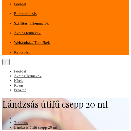
Főoldal
Bemutatkozás
Szállítási Információk
Akciós termékek
Webáruház / Termékek
Kapcsolat
|||
Főoldal
Akciós Termékek
Hírek
Kosár
Pénztár
Lándzsás útifű csepp 20 ml
Tinktúra
Lándzsás útifű csepp 20 ml