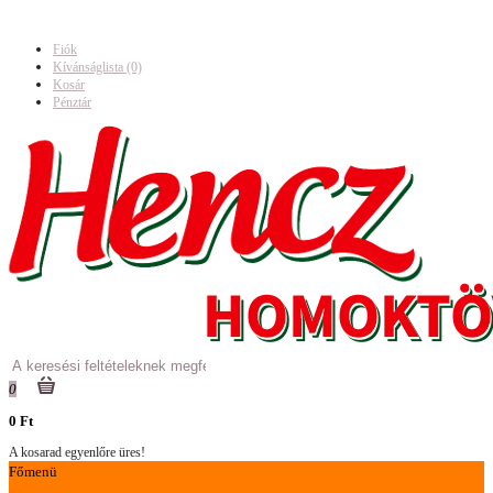
Fiók
Kívánságlista (0)
Kosár
Pénztár
0
0 Ft
A kosarad egyenlőre üres!
Főmenü