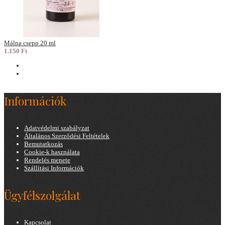
Málna csepp 20 ml
1.150 Ft
Információk
Adatvédelmi szabályzat
Általános Szerződési Feltételek
Bemutatkozás
Cookie-k használata
Rendelés menete
Szállítási Információk
Ügyfélszolgálat
Kapcsolat