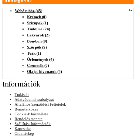
Fő kategóriák
+
-
Webáruház (45)
Krémek (0)
Szirupok (1)
Tinktúra (24)
Lekvárok (2)
Bon-bon (0)
Szörpök (9)
Teák (1)
Őrlemények (4)
Csemeték (0)
Olajos kivonatok (4)
Információk
Tudástár
Adatvédelmi szabályzat
Általános Szerződési Feltételek
Bemutatkozás
Cookie-k használata
Rendelés menete
Szállítási Információk
Kapcsolat
Oldaltérkép