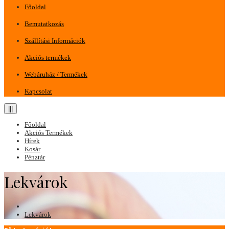
Főoldal
Bemutatkozás
Szállítási Információk
Akciós termékek
Webáruház / Termékek
Kapcsolat
|||
Főoldal
Akciós Termékek
Hírek
Kosár
Pénztár
Lekvárok
Lekvárok