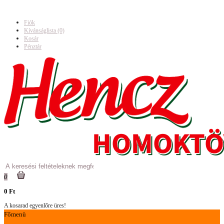
Fiók
Kívánságlista (0)
Kosár
Pénztár
0
0 Ft
A kosarad egyenlőre üres!
Főmenü