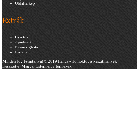
Oldaltérkép
Extrák
Gyártók
Ajánlatok
Kívánságlista
Hírlevél
Minden Jog Fenntartva! © 2019 Hencz - Homoktövis készítmények
Készítette:
Magyar Őstermelői Termékek