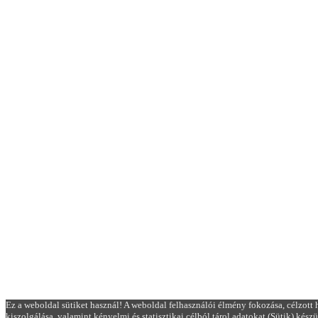
Ez a weboldal sütiket használ! A weboldal felhasználói élmény fokozása, célzott 
kiszolgálása, valamint kényelmi és statisztikai célból tárol adatokat (Sütik) kés