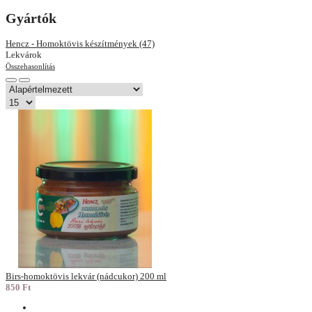
Gyártók
Hencz - Homoktövis készítmények (47)
Lekvárok
Összehasonlítás
Birs-homoktövis lekvár (nádcukor) 200 ml
850 Ft