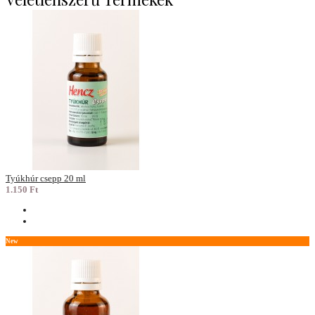
Tyúkhúr csepp 20 ml
1.150 Ft
New